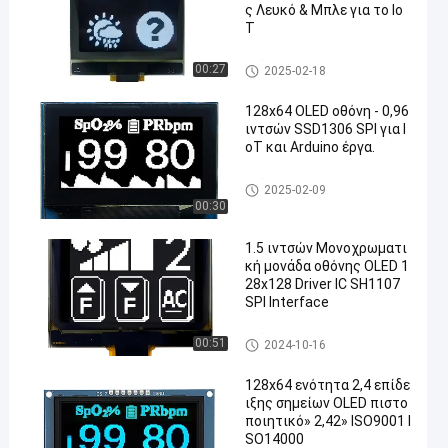
ς Λευκό & Μπλε για το Io
T
Ενότητα επίδειξης OLED
00:27
2025-02-18
128x64 OLED οθόνη - 0,96
ιντσών SSD1306 SPI για I
oT και Arduino έργα.
Ενότητα επίδειξης OLED
2025-02-09
00:30
1.5 ιντσών Μονοχρωματι
κή μονάδα οθόνης OLED 1
28x128 Driver IC SH1107
SPI Interface
Ενότητα επίδειξης OLED
00:51
2024-10-16
128x64 ενότητα 2,4 επίδε
ιξης σημείων OLED πιστο
ποιητικό» 2,42» ISO9001 I
SO14000