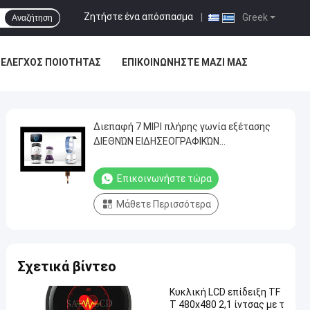
Ζητήστε ένα απόσπασμα
|
Greek
Αναζήτηση
ΈΛΕΓΧΟΣ ΠΟΙΌΤΗΤΑΣ
ΕΠΙΚΟΙΝΩΝΉΣΤΕ ΜΑΖΊ ΜΑΣ
Διεπαφή 7 MIPI πλήρης γωνία εξέτασης
ΔΙΕΘΝΏΝ ΕΙΔΗΣΕΟΓΡΑΦΙΚΏΝ
ΠΡΑΚΤΟΡΕΊΩΝ οθόνης αφής ίντσας TFT
LCD 1024x600 με το ΚΠΜ (Κοινή Πολιτική
Επικοινωνήστε τώρα
Μεταφορών)
Μάθετε Περισσότερα
Σχετικά βίντεο
Κυκλική LCD επίδειξη TF
T 480x480 2,1 ίντσας με τ