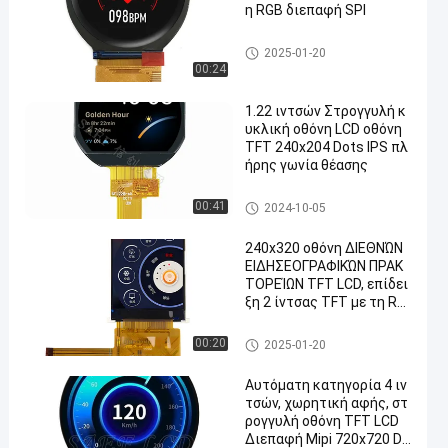
η RGB διεπαφή SPI
Κυκλική επίδειξη LCD
2025-01-20
00:24
1.22 ιντσών Στρογγυλή κ
υκλική οθόνη LCD οθόνη
TFT 240x204 Dots IPS πλ
ήρης γωνία θέασης
Κυκλική επίδειξη LCD
00:41
2024-10-05
240x320 οθόνη ΔΙΕΘΝΏΝ
ΕΙΔΗΣΕΟΓΡΑΦΙΚΏΝ ΠΡΑΚ
ΤΟΡΕΊΩΝ TFT LCD, επίδει
ξη 2 ίντσας TFT με τη RG
B διεπαφή SPI
Επίδειξη TFT LCD
00:20
2025-01-20
Αυτόματη κατηγορία 4 ιν
τσών, χωρητική αφής, στ
ρογγυλή οθόνη TFT LCD
Διεπαφή Mipi 720x720 Do