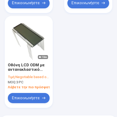
Επικοινωνήστε
Επικοινωνήστε
Οθόνη LCD ODM με
αντανακλαστικό
τρόπο, TN HTN
Τιμή:
Negotiable based on order lot quantity
FSTN Αλφαριθμητική
MOQ:
3 PC
οθόνη LCD μετρητή
Λάβετε την πιο πρόσφατη τιμή
Επικοινωνήστε