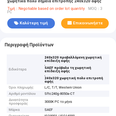
χωρητικά πολυ σημεία επιτροπής 240x320 αφής
Τιμή：Negotiable based on order lot quantity
MOQ：3
PC
Καλύτερη τιμή
Επικοινωνήστε
Περιγραφή Προϊόντων
240x320 προβαλλόμενη χωρητική
επίδειξη αφής
,
SAEF πρόβαλε τη χωρητική
Ειδικότερα
επίδειξη αφής
,
240x320 χωρητική πολυ επιτροπή
αφής
Όροι πληρωμής
L/C, T/T, Western Union
Αριθμό μοντέλου
Sftc240g-8050a-CT
Δυνατότητα
3000K PC το μήνα
προσφοράς
Μάρκα
SAEF
Πιστοποίηση
ISO9001 / ISO14000