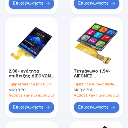
ST7701S
Επικοινωνήστε
Επικοινωνήστε
2.88» ενότητα
Τετράγωνο 1,54»
επίδειξης ΔΙΕΘΝΏΝ
ΔΙΕΘΝΈΣ
ΕΙΔΗΣΕΟΓΡΑΦΙΚΏΝ
ΕΙΔΗΣΕΟΓΡΑΦΙΚΌ
Τιμή:
Reference price USD7.xx, Price Negotiable based on order lot quantity
Τιμή:
Price is negotiable based on order lot quantity.
ΠΡΑΚΤΟΡΕΊΩΝ, VGA
ΠΡΑΚΤΟΡΕΊΟ LCD
MOQ:
3 PC
MOQ:
2 PCS
480x640 LCD με τη
TFT ίντσας 240x240
διεπαφή 21 2
με το ODM cOem
Λάβετε την πιο πρόσφατη τιμή
Λάβετε την πιο πρόσφατη τι
παρόδων MIPI
οθόνης αφής
καρφίτσες
Επικοινωνήστε
Επικοινωνήστε