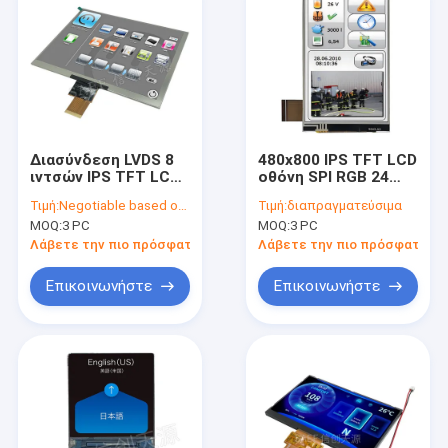
Διασύνδεση LVDS 8
480x800 IPS TFT LCD
ιντσών IPS TFT LCD
οθόνη SPI RGB 24
Μοντέλο 1024x768
Bits Διασύνδεση 4 "
Τιμή:
Negotiable based on order lot quantity
Τιμή:
διαπραγματεύσιμα
Ανάλυση πλήρης
3,97 ίντσες
MOQ:
3 PC
MOQ:
3 PC
γωνίας θέασης
Λάβετε την πιο πρόσφατη τιμή
Λάβετε την πιο πρόσφατη τι
Επικοινωνήστε
Επικοινωνήστε
Αρχική σελίδα
Προϊόντα
Σχετικά με εμάς