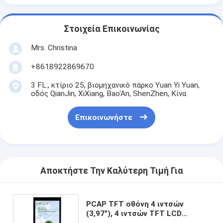
Στοιχεία Επικοινωνίας
Mrs. Christina
+8618922869670
3 FL., κτίριο 25, βιομηχανικό πάρκο Yuan Yi Yuan,
οδός QianJin, XiXiang, Bao'An, ShenZhen, Κίνα
Επικοινωνήστε
Αποκτήστε Την Καλύτερη Τιμή Για
PCAP TFT οθόνη 4 ιντσών
(3,97"), 4 ιντσών TFT LCD
SPI+RGB Διασύνδεση IPS