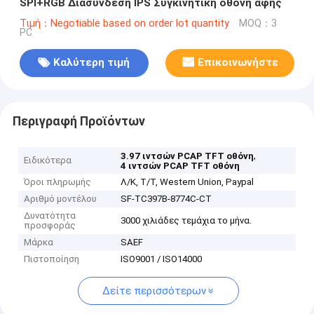
SPI+RGB Διασύνδεση IPS Συγκινητική οθόνη αφής
Τιμή：Negotiable based on order lot quantity
MOQ：3
PC
Καλύτερη τιμή
Επικοινωνήστε
Περιγραφή Προϊόντων
,
3.97 ιντσών PCAP TFT οθόνη
Ειδικότερα
4 ιντσών PCAP TFT οθόνη
Όροι πληρωμής
Λ/Κ, Τ/Τ, Western Union, Paypal
Αριθμό μοντέλου
SF-TC397B-8774C-CT
Δυνατότητα
3000 χιλιάδες τεμάχια το μήνα.
προσφοράς
Μάρκα
SAEF
Πιστοποίηση
ISO9001 / ISO14000
Δείτε περισσότερων