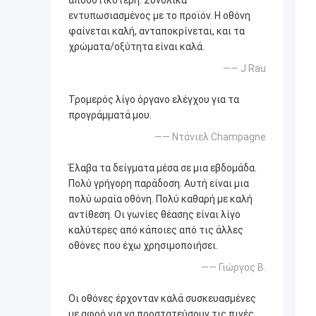
αποδοτικότερη. Συνολικά
εντυπωσιασμένος με το προϊόν. Η οθόνη
φαίνεται καλή, ανταποκρίνεται, και τα
χρώματα/οξύτητα είναι καλά.
—— J Rau
Τρομερός λίγο όργανο ελέγχου για τα
προγράμματά μου.
—— Ντάνιελ Champagne
Έλαβα τα δείγματα μέσα σε μια εβδομάδα.
Πολύ γρήγορη παράδοση. Αυτή είναι μια
πολύ ωραία οθόνη. Πολύ καθαρή με καλή
αντίθεση. Οι γωνίες θέασης είναι λίγο
καλύτερες από κάποιες από τις άλλες
οθόνες που έχω χρησιμοποιήσει.
—— Γιώργος Β.
Οι οθόνες έρχονταν καλά συσκευασμένες
με αφρό για να προστατεύσουν τις πινές