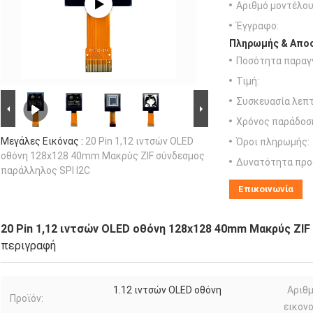
Αριθμό μοντέλου
Έγγραφο:
Πληρωμής & Αποσ
Ποσότητα παραγγ
Τιμή:
Συσκευασία λεπτ
Χρόνος παράδοσ
Μεγάλες Εικόνας :
20 Pin 1,12 ιντσών OLED
Όροι πληρωμής:
οθόνη 128x128 40mm Μακρύς ZIF σύνδεσμος
Δυνατότητα προ
παράλληλος SPI I2C
Επικοινωνία
20 Pin 1,12 ιντσών OLED οθόνη 128x128 40mm Μακρύς ZIF
περιγραφή
1.12 ιντσών OLED οθόνη
Αριθ
Προϊόν:
εικον