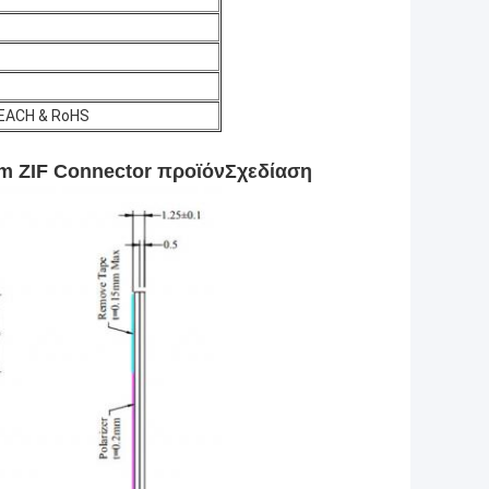
EACH & RoHS
mm ZIF Connector προϊόν
Σχεδίαση