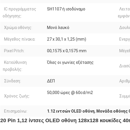
IC προγράμματος
SH1107 ή ισοδύναμο
Λειτο
οδήγησης:
εμφάν
Χρώμα οθόνης:
Μονό λευκό
Δουλε
Μέγεθος πίνακα:
27 x 30,1 x 1,25 (mm)
Ενεργ
Pixel Pitch:
00,1575 x 0,1575 mm
Μέγεθ
Κατεύθυνση
Όλες οι γωνίες εξέτασης
Διασύ
προβολής:
Σύνδεση:
ΔΕΠ
Αριθμ
50,000 ώρες @ 60cd/m2
Χρόνος ζωής:
Συμμ
Επισημαίνω:
1.12 ιντσών OLED οθόνη
,
Μονάδα οθόνης 
20 Pin 1,12 ίντσες OLED οθόνη 128x128 κουκίδες 