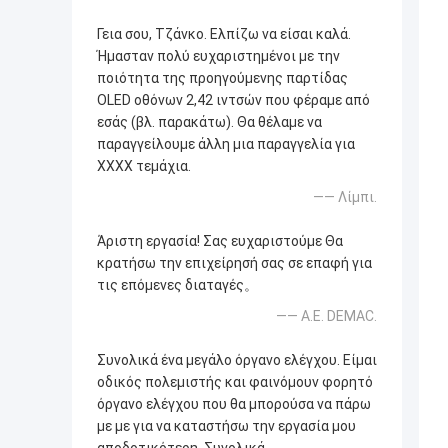
Γεια σου, Τζάνκο. Ελπίζω να είσαι καλά.
Ήμασταν πολύ ευχαριστημένοι με την
ποιότητα της προηγούμενης παρτίδας
OLED οθόνων 2,42 ιντσών που φέραμε από
εσάς (βλ. παρακάτω). Θα θέλαμε να
παραγγείλουμε άλλη μια παραγγελία για
XXXX τεμάχια.
—— Λίμπι.
Άριστη εργασία! Σας ευχαριστούμε Θα
κρατήσω την επιχείρησή σας σε επαφή για
τις επόμενες διαταγές。
—— Α.Ε. DEMAC.
Συνολικά ένα μεγάλο όργανο ελέγχου. Είμαι
οδικός πολεμιστής και φαινόμουν φορητό
όργανο ελέγχου που θα μπορούσα να πάρω
με με για να καταστήσω την εργασία μου