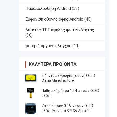
Παρακολούθηση Android
(53)
Εμφάνιση οθόνης αφής Android
(45)
Δείκτης TFT υψηλής φωτεινότητας
(30)
φορητό όργανο ελέγχου
(11)
ΚΑΛΎΤΕΡΑ ΠΡΟΪΌΝΤΑ
2.4 ιντσών γραφική οθόνη OLED
China Manufacturer
Παθητική μήτρα 1,54 ιντσών OLED
οθόνη
7 καρφίτσες 0,96 ιντσών OLED
οθόνη Μονάδα SPI 3V Λευκό
PMOLED