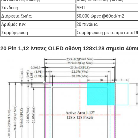
Σύνδεση:
ΔΕΠ
Διάρκεια ζωής:
50,000 ώρες @60cd/m2
Αριθμός πιν:
20 πινάκια
Συμμόρφωση:
Συμμόρφωση με τα πρότυπα R
20 Pin 1,12 ίντσες OLED οθόνη 128x128 σημεία 40