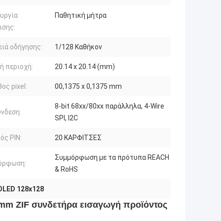
υργία
Παθητική μήτρα
ισης:
ιά οδήγησης:
1/128 Καθήκον
ή περιοχή:
20.14 x 20.14 (mm)
ος pixel:
00,1375 x 0,1375 mm
8-bit 68xx/80xx παράλληλα, 4-Wire
νδεση:
SPI, I2C
ός PIN:
20 ΚΑΡΦΙΤΣΕΣ
Συμμόρφωση με τα πρότυπα REACH
όρφωση:
& RoHS
OLED 128x128
40mm ZIF συνδετήρα εισαγωγή προϊόντος