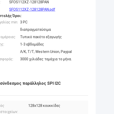
:
SFOS112XZ-128128PAN
SFOS112XZ-128128PAN.pdf
τολής Όροι:
ελίας min:
3 PC
διαπραγματεύσιμα
ομέρειες:
Τυπικό πακέτο εξαγωγής
ης:
1-3 εβδομάδες
Λ/Κ, Τ/Τ, Western Union, Paypal
σφοράς:
3000 χιλιάδες τεμάχια το μήνα.
 σύνδεσμος παράλληλος SPI I2C
μός
128x128 κουκκίδες
οστοιχείων: