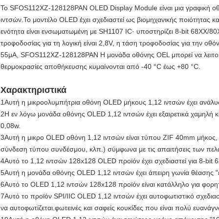
Το SFOS112XZ-128128PAN OLED Display Module είναι μια γραφική ο
ιντσών.Το μοντέλο OLED έχει σχεδιαστεί ως βιομηχανικής ποιότητας και
ενότητα είναι ενσωματωμένη με SH1107 IC· υποστηρίζει 8-bit 68XX/80XX
τροφοδοσίας για τη λογική είναι 2,8V, η τάση τροφοδοσίας για την οθόν
55μA, SFOS112XZ-128128PAN Η μονάδα οθόνης OEL μπορεί να λειτουρ
θερμοκρασίες αποθήκευσης κυμαίνονται από -40 °C έως +80 °C.
Χαρακτηριστικά
1Αυτή η μικροολυμπήτρια οθόνη OLED μήκους 1,12 ιντσών έχει ανάλυσ
2Η εν λόγω μονάδα οθόνης OLED 1,12 ιντσών έχει εξαιρετικά χαμηλή
0,08w.
3Αυτή η μικρο OLED οθόνη 1,12 ιντσών είναι τύπου ZIF 40mm μήκος
σύνδεση τύπου συνδέσμου, κλπ.) σύμφωνα με τις απαιτήσεις των πελ
4Αυτό το 1,12 ιντσών 128x128 OLED προϊόν έχει σχεδιαστεί για 8-bit
5Αυτή η μονάδα οθόνης OLED 1,12 ιντσών έχει άπειρη γωνία θέασης "
6Αυτό το OLED 1,12 ιντσών 128x128 προϊόν είναι κατάλληλο για φορη
7Αυτό το προϊόν SPI/IIC OLED 1,12 ιντσών έχει αυτοφωτιστικό σχεδια
να αυτοφωτίζεται.φωτεινές και σαφείς κουκίδες που είναι πολύ ευανάγ