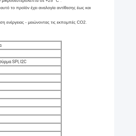
 μικροδευτερόλεπτα σε +25 °C".
υτό το προϊόν έχει αναλογία αντίθεσης έως και
η ενέργειας - μειώνοντας τις εκπομπές CO2.
α
ύρμα SPI, I2C