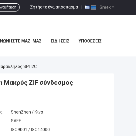
Ζητήστε ένα απόσπασμα
|
Greek
Αναζήτηση
ΙΝΩΝΉΣΤΕ ΜΑΖΊ ΜΑΣ
ΕΙΔΉΣΕΙΣ
ΥΠΟΘΈΣΕΙΣ
Παράλληλος SPI I2C
mm Μακρύς ZIF σύνδεσμος
ς:
ShenZhen / Κίνα
SAEF
ISO9001 / ISO14000