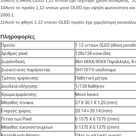
10Αυτή η οθόνη OLED 1,12 ιντσών έχει ταχύτερο χρόνο απόκρισης "10
10Αυτό το προϊόν 1,12 ιντσών μονό OLED έχει υψηλή φωτεινότητα και α
2000:1.
11Αυτό το φθηνό 1,12 ιντσών OLED προϊόν έχει χαμηλότερη κατανάλωσ
Πληροφορίες
Προϊόν:
1.12 ιντσών OLED οθόνη μονάδ
Αριθμός pixel:
128x128 κουκίδες
Διασύνδεση:
8bit 68XX/80XX Παράλληλο, 4-σ
Διοικητικός παράγοντας
SH1107 Ή ισοδύναμο
Τρόπος εμφάνισης:
Παθητική μήτρα
Δουλειά οδήγησης:
1/128 Καθήκον
Χρώμα εμφάνισης:
Μονό λευκό
Μέγεθος πίνακα:
27 X 30,1 X 1,25 (mm)
Ενεργός χώρος:
20.14 × 20.14 (mm)
Πίτσα των Pixel:
0.1575 X 0.1575 ((mm)
Μέγεθος εικονοστοιχείων:
0.1375 X 0.1375 ((mm)
Κατεύθυνση θέασης:
Όλες οι οπτικές γωνίες