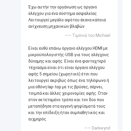
Έχω αυτήν την οργάνωση ως όργανο
ελέγχου για ένα σύστημα ασφαλείας.
Λειτουργεί μεγάλο αφότου έκανα κάποια
ανίχνευση μηχανικών βλαβών.
—— Τιμόνια του Michael
Είναι ευθύ επάνω όργανο ελέγχου HDMI με
μικροϋπολογιστής-USB για τους ελέγχους
δύναμης και αφής. Είναι ένα φανταχτερό
τέχνασμα είναι ότι είναι όργανο ελέγχου
αφής 5 σημείου (χωρητικό) έτσι που
λειτουργεί ακριβώς όπως ένα τηλέφωνο ή
μια οθόνη lap-top με τις βρύσες, σέρνει,
τσιμπά και άλλες χειρονομίες αφής. Όταν
στον εκτεταμένο τρόπο και τον δύο που
μεταπήδησε στα εγγενή ψηφίσματά τους
και την επίδειξη ήταν συμπαθητικός και
αιχμηρός.
—— Darkwynd