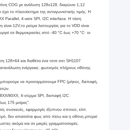
θόνη COG με ανάλυση 128x128, διαγώνιο 1,12
 έχει το πλεονέκτημα της ανταγωνιστικής τιμής. Η
 Parallel, 4-wire SPI, I2C interface. Η τάση
η είναι 12V,το ρεύμα λειτουργίας για το VDD είναι
γεί σε θερμοκρασίες από -40 °C έως +70 °C· οι
η 128×64 και διαθέτει ένα τσιπ-σετ SH1107.
 κατανάλωση ενέργειας: φωτισμός πλήρους οθόνης
, μπορούμε να προσαρμόσουμε FPC (μήκος, διεπαφή,
ατών.
 68XX/80XX, 4-σύρμα SPI, διεπαφή I2C.
έως 175 μοίρες".
τές συσκευές, εφαρμογές έξυπνου σπιτιού, κλπ.
σμό, δεν απαιτείται φως από πίσω και η οθόνη μπορεί
νωστες ακόμα και σε μικρές γραμματοσειρές.