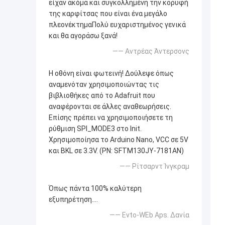
είχαν ακόμα και συγκολλημένη την κορυφή
της καρφίτσας που είναι ένα μεγάλο
πλεονέκτημαΠολύ ευχαριστημένος γενικά
και θα αγοράσω ξανά!
—— Αντρέας Άντερσονς
Η οθόνη είναι φωτεινή! Δούλεψε όπως
αναμενόταν χρησιμοποιώντας τις
βιβλιοθήκες από το Adafruit που
αναφέρονται σε άλλες αναθεωρήσεις.
Επίσης πρέπει να χρησιμοποιήσετε τη
ρύθμιση SPI_MODE3 στο Init.
Χρησιμοποίησα το Arduino Nano, VCC σε 5V
και BKL σε 3.3V. (PN: SFTM130JY-7181AN)
—— Ρίτσαρντ Ίνγκραμ
Όπως πάντα 100% καλύτερη
εξυπηρέτηση....
—— Evto-WEb Aps. Δανία