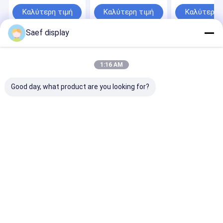
GC9A01 Driver |
μονάδα οθόνης
Tst -30°C έως
Βιομηχανικής
ST7701S,
και 40pin ST7
Καλύτερη τιμή
Καλύτερη τιμή
Καλύτερη 
Κλάσης για την
βιομηχανικής
SPI RGB Interf
Αμερικανική/
κλάσης,
Saef display
Ευρωπαϊκή Αγορά
θερμοκρασία
λειτουργίας -20°C
έως 70°C
Αρχική
Περίπου
επαφή
Desktop
Σελίδα
εμείς
Site
1:16 AM
Sitemap
Privacy Policy
Ποιότητα
Ενότητα επίδειξης OLED
Κίνα εργοστάσιο.Copyright ©
Good day, what product are you looking for?
2026 Shenzhen Saef Technology Ltd.. All Rights Reserved.
Αρχική σελίδα
Προϊόντα
Σχετικά με εμάς