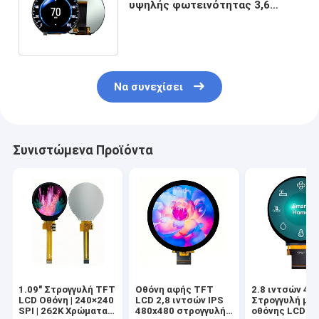
υψηλής φωτεινότητας 3,6
ιντσών 544x506 RGB κυκλική
οθόνη
Να συνεχίσει
Συνιστώμενα Προϊόντα
1.09" Στρογγυλή TFT
Οθόνη αφής TFT
2.8 ιντσών 48
LCD Οθόνη | 240×240
LCD 2,8 ιντσών IPS
Στρογγυλή μο
SPI | 262K Χρώματα |
480x480 στρογγυλή,
οθόνης LCD T