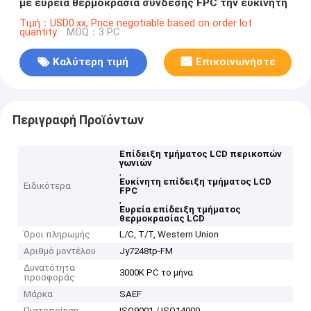
με ευρεία θερμοκρασία σύνδεσης FPC την ευκίνητη
Τιμή：USD0.xx, Price negotiable based on order lot
quantity
MOQ：3 PC
Καλύτερη τιμή
Επικοινωνήστε
Περιγραφή Προϊόντων
Επίδειξη τμήματος LCD περικοπών
γωνιών
,
Ευκίνητη επίδειξη τμήματος LCD
Ειδικότερα
FPC
,
Ευρεία επίδειξη τμήματος
θερμοκρασίας LCD
Όροι πληρωμής
L/C, T/T, Western Union
Αριθμό μοντέλου
Jy7248tp-FM
Δυνατότητα
3000K PC το μήνα
προσφοράς
Μάρκα
SAEF
Πιστοποίηση
ISO9001 / ISO14000