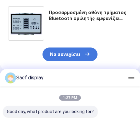
Προσαρμοσμένη οθόνη τμήματος
Bluetooth ομιλητής εμφανίζει
θερμοκρασία, τάση, ρεύμα,
γεννήτρια οξυγόνου, το τμήμα LCD
Να συνεχίσει
Saef display
Συνιστώμενα Προϊόντα
1:27 PM
Good day, what product are you looking for?