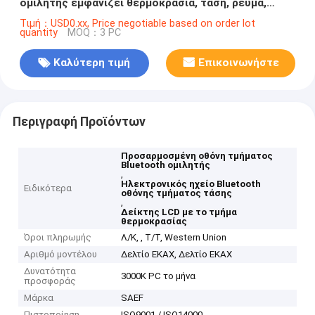
ομιλητής εμφανίζει θερμοκρασία, τάση, ρεύμα,
γεννήτρια οξυγόνου, το τμήμα LCD
Τιμή：USD0.xx, Price negotiable based on order lot
quantity
MOQ：3 PC
Καλύτερη τιμή
Επικοινωνήστε
Περιγραφή Προϊόντων
Προσαρμοσμένη οθόνη τμήματος
Bluetooth ομιλητής
,
Ηλεκτρονικός ηχείο Bluetooth
Ειδικότερα
οθόνης τμήματος τάσης
,
Δείκτης LCD με το τμήμα
θερμοκρασίας
Όροι πληρωμής
Λ/Κ, , T/T, Western Union
Αριθμό μοντέλου
Δελτίο ΕΚΑΧ, Δελτίο ΕΚΑΧ
Δυνατότητα
3000K PC το μήνα
προσφοράς
Μάρκα
SAEF
Πιστοποίηση
ISO9001 / ISO14000