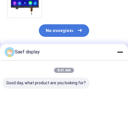
TFT LCD RGB/mipi Διασύνδεση W/
Ηλιακή οθόνη αφής
Να συνεχίσει
Saef display
Συνιστώμενα Προϊόντα
8:41 AM
Good day, what product are you looking for?
Επίδειξη ΔΙΕΘΝΏΝ
Μικρό μέγεθος 2,26
Διασύνδεση L
ΕΙΔΗΣΕΟΓΡΑΦΙΚΏΝ
ιντσών TFT LCD
ιντσών IPS T
ΠΡΑΚΤΟΡΕΊΩΝ 2,29
οθόνη 200x480
Μοντέλο 1024
ίντσας TFT,
σημεία Ανάλυση SPI
Ανάλυση πλήρ