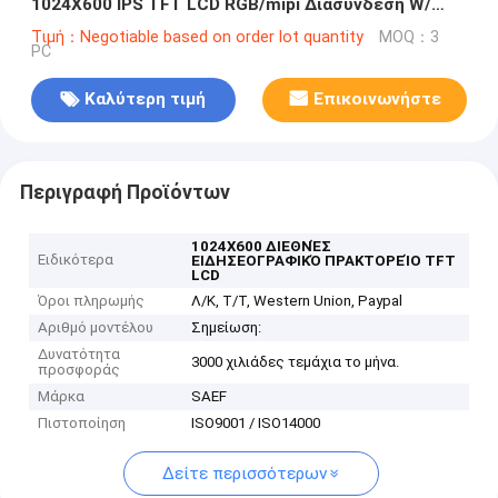
1024X600 IPS TFT LCD RGB/mipi Διασύνδεση W/
Ηλιακή οθόνη αφής
Τιμή：Negotiable based on order lot quantity
MOQ：3
PC
Καλύτερη τιμή
Επικοινωνήστε
Περιγραφή Προϊόντων
1024X600 ΔΙΕΘΝΈΣ
Ειδικότερα
ΕΙΔΗΣΕΟΓΡΑΦΙΚΌ ΠΡΑΚΤΟΡΕΊΟ TFT
LCD
Όροι πληρωμής
Λ/Κ, Τ/Τ, Western Union, Paypal
Αριθμό μοντέλου
Σημείωση:
Δυνατότητα
3000 χιλιάδες τεμάχια το μήνα.
προσφοράς
Μάρκα
SAEF
Πιστοποίηση
ISO9001 / ISO14000
Δείτε περισσότερων