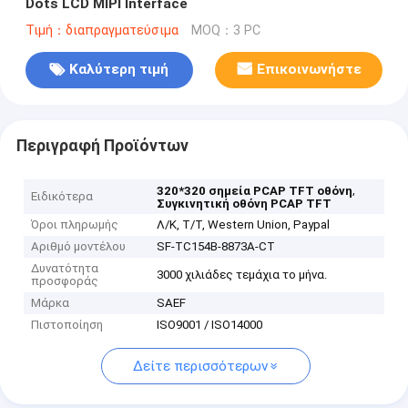
Dots LCD MIPI Interface
Τιμή：διαπραγματεύσιμα
MOQ：3 PC
Καλύτερη τιμή
Επικοινωνήστε
Περιγραφή Προϊόντων
,
320*320 σημεία PCAP TFT οθόνη
Ειδικότερα
Συγκινητική οθόνη PCAP TFT
Όροι πληρωμής
Λ/Κ, Τ/Τ, Western Union, Paypal
Αριθμό μοντέλου
SF-TC154B-8873A-CT
Δυνατότητα
3000 χιλιάδες τεμάχια το μήνα.
προσφοράς
Μάρκα
SAEF
Πιστοποίηση
ISO9001 / ISO14000
Δείτε περισσότερων