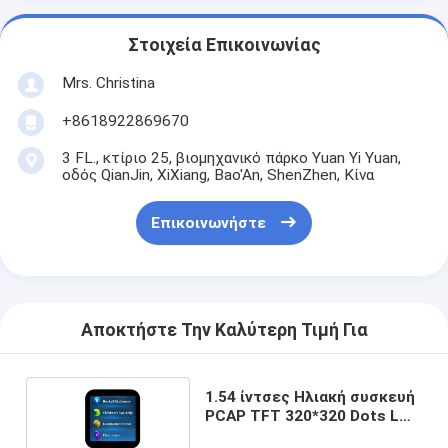
Στοιχεία Επικοινωνίας
Mrs. Christina
+8618922869670
3 FL., κτίριο 25, βιομηχανικό πάρκο Yuan Yi Yuan,
οδός QianJin, XiXiang, Bao'An, ShenZhen, Κίνα
Επικοινωνήστε
Αποκτήστε Την Καλύτερη Τιμή Για
1.54 ίντσες Ηλιακή συσκευή
PCAP TFT 320*320 Dots LCD
MIPI Interface