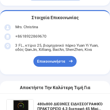
Στοιχεία Επικοινωνίας
Mrs. Christina
+8618922869670
3 FL., κτίριο 25, βιομηχανικό πάρκο Yuan Yi Yuan,
οδός QianJin, XiXiang, Bao'An, ShenZhen, Κίνα
Επικοινωνήστε
Αποκτήστε Την Καλύτερη Τιμή Για
480x800 ΔΙΕΘΝΈΣ ΕΙΔΗΣΕΟΓΡΑΦΙΚΌ
ΠΡΑΚΤΟΡΕΊΟ 4,3 διεπαφή 45 Mipi