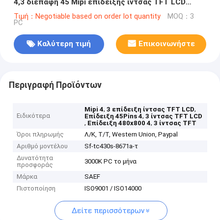
4,3 διεπαφή 45 Mipi επίδειξης ίντσας TFT LCD
καρφίτσες με την ανθεκτική επιτροπή αφής
Τιμή：Negotiable based on order lot quantity
MOQ：3
PC
Καλύτερη τιμή
Επικοινωνήστε
Περιγραφή Προϊόντων
,
,
Mipi 4
3 επίδειξη ίντσας TFT LCD
Ειδικότερα
,
Επίδειξη 45Pins 4
3 ίντσας TFT LCD
,
,
Επίδειξη 480x800 4
3 ίντσας TFT
Όροι πληρωμής
Λ/Κ, Τ/Τ, Western Union, Paypal
Αριθμό μοντέλου
Sf-tc430s-8671a-τ
Δυνατότητα
3000K PC το μήνα
προσφοράς
Μάρκα
SAEF
Πιστοποίηση
ISO9001 / ISO14000
Δείτε περισσότερων