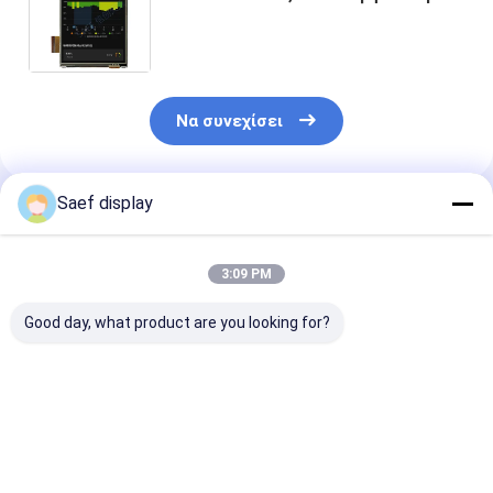
επίδειξης ίντσας TFT LCD
καρφίτσες με την ανθεκτική
επιτροπή αφής
Να συνεχίσει
Saef display
Συνιστώμενα Προϊόντα
3:09 PM
Good day, what product are you looking for?
3.5 " TFT LCD οθόνη
Εικονική οθόνη LCD
Εικονική οθόν
αφής RGB 320x240
4.3 ίντσες 480*272
2.4 ιντσών Ηλ
τοπίο 54 πιν με
IPS RGB 40 Pin, Κίνα
οθόνη αναγνώσ
χωρητική οθόνη
Εικονική οθόνη LCD
2.4 ιντσών LC