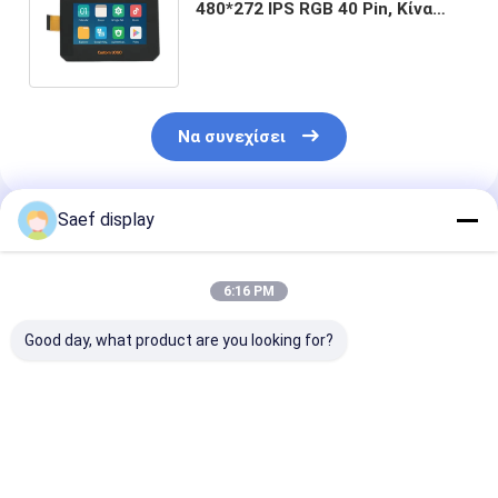
480*272 IPS RGB 40 Pin, Κίνα
Εικονική οθόνη LCD 4.3 ίντσες
με PCAP
Να συνεχίσει
Saef display
Συνιστώμενα Προϊόντα
6:16 PM
Good day, what product are you looking for?
3.5 " TFT LCD οθόνη
Εικονική οθόνη LCD
1.77' TFT LCD
αφής RGB 320x240
2.4 ιντσών Ηλιακή
Display SPI In
τοπίο 54 πιν με
οθόνη αναγνώσιμη,
W/Anti-Glare