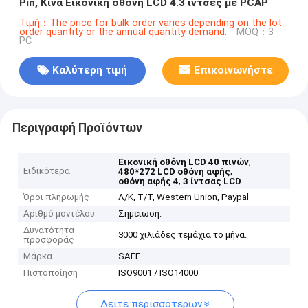
Pin, Κίνα Εικονική οθόνη LCD 4.3 ίντσες με PCAP
Τιμή：The price for bulk order varies depending on the lot
order quantity or the annual quantity demand.
MOQ：3
PC
Καλύτερη τιμή
Επικοινωνήστε
Περιγραφή Προϊόντων
,
Εικονική οθόνη LCD 40 πινών
Ειδικότερα
,
480*272 LCD οθόνη αφής
,
οθόνη αφής 4
3 ίντσας LCD
Όροι πληρωμής
Λ/Κ, Τ/Τ, Western Union, Paypal
Αριθμό μοντέλου
Σημείωση:
Δυνατότητα
3000 χιλιάδες τεμάχια το μήνα.
προσφοράς
Μάρκα
SAEF
Πιστοποίηση
ISO9001 / ISO14000
Δείτε περισσότερων