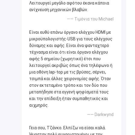
Λειτουργεί μεγάλο αφότου έκανα κάποια
ανίχνευση μηχανικών βλαβών.
—— Τιμόνια του Michael
Είναι ευθύ επάνω όργανο ελέγχου HDMI με
μικροϋπολογιστής-USB για τους ελέγχους
δύναμης και αφής. Είναι ένα φανταχτερό
τέχνασμα είναι ότι είναι όργανο ελέγχου
αφής 5 σημείου (χωρητικό) έτσι που
λειτουργεί ακριβώς όπως ένα τηλέφωνο ή
μια οθόνη lap-top με τις βρύσες, σέρνει,
τσιμπά και άλλες χειρονομίες αφής. Όταν
στον εκτεταμένο τρόπο και τον δύο που
μεταπήδησε στα εγγενή ψηφίσματά τους
και την επίδειξη ήταν συμπαθητικός και
αιχμηρός.
—— Darkwynd
Γεια σου, Τζάνκο. Ελπίζω να είσαι καλά.
Ήμασταν πολύ ευχαριστημένοι με την