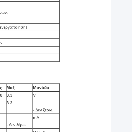
νων.
 ενεργοποίηση)
ων
ς
Μαξ
Μονάδα
.8
3.3
V
3.3
- Δεν ξέρω.
mA
- Δεν ξέρω.