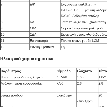
7
Δ/Κ
Εγγραφείτε επιλέξτε πιν
D/C = ∆ 1 ∆: Εμφάνιση δεδομέ
D/C=0: Δεδομένα εντολής.
8
ΚΑ
Τσιπ επιλέξτε πιν (((Κατώτατη
9
ΣΚΛ
Σειριακή καρφίτσα ρολογιού.
10
ΣΔΑ
Εισαγωγή σειριακών δεδομέν
11
Επαναφορά
Πίνακα επαναφοράς LCM
12
Εθνική Τράπεζα
Γη
Ηλεκτρικά χαρακτηριστικά
Παράμετρος
Σύμβολο
Ελάχιστο
Τύπο
Η τάση τροφοδοσίας λογικής
ΔΕΔΔΚ
1.65
1.8/2
Ανάλογη τάση τροφοδοσίας
ΚΑΚ
2.6
2.8
ρεύμα εισόδου
Ειδικότητα
20
- Δεν ξέρω.