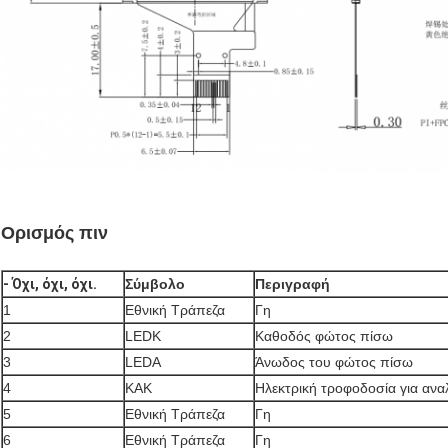
Ορισμός πιν
- Όχι, όχι, όχι.
Σύμβολο
Περιγραφή
1
Εθνική Τράπεζα
Γη
2
LEDK
Καθοδός φώτος πίσω
3
LEDA
Άνωδος του φώτος πίσω
4
ΚΑΚ
Ηλεκτρική τροφοδοσία για αναλ
5
Εθνική Τράπεζα
Γη
6
Εθνική Τράπεζα
Γη