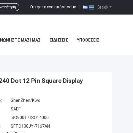
Ζητήστε ένα απόσπασμα
|
Greek
Αναζήτηση
ΙΝΩΝΉΣΤΕ ΜΑΖΊ ΜΑΣ
ΕΙΔΉΣΕΙΣ
ΥΠΟΘΈΣΕΙΣ
40 Dot 12 Pin Square Display
ς:
ShenZhen/Κίνα
SAEF
ISO9001 / ISO14000
:
SFTO130JY-7167AN