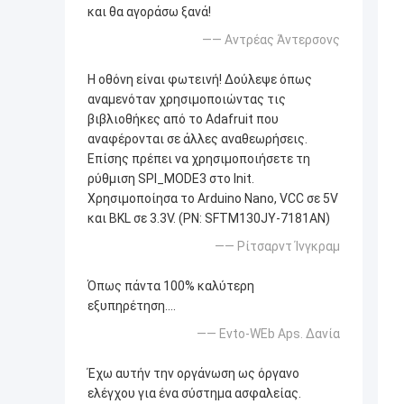
και θα αγοράσω ξανά!
—— Αντρέας Άντερσονς
Η οθόνη είναι φωτεινή! Δούλεψε όπως
αναμενόταν χρησιμοποιώντας τις
βιβλιοθήκες από το Adafruit που
αναφέρονται σε άλλες αναθεωρήσεις.
Επίσης πρέπει να χρησιμοποιήσετε τη
ρύθμιση SPI_MODE3 στο Init.
Χρησιμοποίησα το Arduino Nano, VCC σε 5V
και BKL σε 3.3V. (PN: SFTM130JY-7181AN)
—— Ρίτσαρντ Ίνγκραμ
Όπως πάντα 100% καλύτερη
εξυπηρέτηση....
—— Evto-WEb Aps. Δανία
Έχω αυτήν την οργάνωση ως όργανο
ελέγχου για ένα σύστημα ασφαλείας.