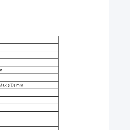
mm
.5Max ((D) mm