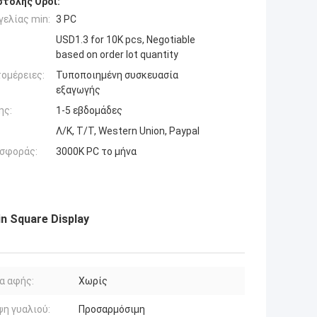
τολής Όροι:
ελίας min:
3 PC
USD1.3 for 10K pcs, Negotiable
based on order lot quantity
ομέρειες:
Τυποποιημένη συσκευασία
εξαγωγής
ης:
1-5 εβδομάδες
Λ/Κ, Τ/Τ, Western Union, Paypal
σφοράς:
3000K PC το μήνα
n Square Display
α αφής:
Χωρίς
η γυαλιού:
Προσαρμόσιμη