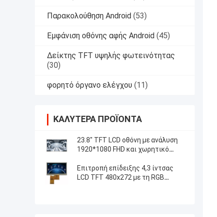
Παρακολούθηση Android
(53)
Εμφάνιση οθόνης αφής Android
(45)
Δείκτης TFT υψηλής φωτεινότητας
(30)
φορητό όργανο ελέγχου
(11)
ΚΑΛΎΤΕΡΑ ΠΡΟΪΌΝΤΑ
23.8" TFT LCD οθόνη με ανάλυση
1920*1080 FHD και χωρητικό
έλεγχο αφής 5 σημείων
Επιτροπή επίδειξης 4,3 ίντσας
LCD TFT 480x272 με τη RGB
ανθεκτική αφή διεπαφών