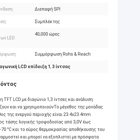
νδεση:
Διεπαφή SPI
ση:
Συμπλέκτης
40,000 ώρες
ων LED:
όρφωση:
Συμμόρφωση Rohs & Reach
αγωνική LCD επίδειξη 1
,
3 ίντσας
ϊόντος
TFT LCD με διαγώνιο 1,3 ίντσες και ανάλυση
ζουν και να χρησιμοποιούνΤο μέγεθος της μονάδας
ος της ενεργού περιοχής είναι 23.4x23.4mm.
ρος τάσης λογικής τροφοδοσίας από 3,0V έως
 +70 °C και το εύρος θερμοκρασίας αποθήκευσης του
σαρμοστεί και μπορεί να εξοπλιστεί με πρόσφατα