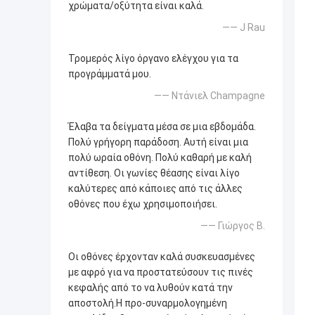
χρώματα/οξύτητα είναι καλά.
—— J Rau
Τρομερός λίγο όργανο ελέγχου για τα
προγράμματά μου.
—— Ντάνιελ Champagne
Έλαβα τα δείγματα μέσα σε μια εβδομάδα.
Πολύ γρήγορη παράδοση. Αυτή είναι μια
πολύ ωραία οθόνη. Πολύ καθαρή με καλή
αντίθεση. Οι γωνίες θέασης είναι λίγο
καλύτερες από κάποιες από τις άλλες
οθόνες που έχω χρησιμοποιήσει.
—— Γιώργος Β.
Οι οθόνες έρχονταν καλά συσκευασμένες
με αφρό για να προστατεύσουν τις πινές
κεφαλής από το να λυθούν κατά την
αποστολή.Η προ-συναρμολογημένη