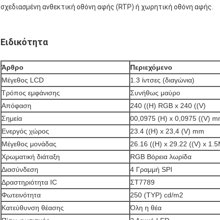
σχεδιασμένη ανθεκτική οθόνη αφής (RTP) ή χωρητική οθόνη αφής.
Ειδικότητα
Άρθρο
Περιεχόμενο
Μέγεθος LCD
1.3 ίντσες (διαγώνια)
Τρόπος εμφάνισης
Συνήθως μαύρο
Απόφαση
240 ((H) RGB x 240 ((V)
Σημεία
00,0975 (H) x 0,0975 ((V) 
Ενεργός χώρος
23.4 ((H) x 23,4 (V) mm
Μέγεθος μονάδας
26.16 ((H) x 29.22 ((V) x 1
Χρωματική διάταξη
RGB Βόρεια λωρίδα
Διασύνδεση
4 Γραμμή SPI
Δραστηριότητα IC
ΣΤ7789
Φωτεινότητα
250 (TYP) cd/m2
Κατεύθυνση θέασης
Όλη η θέα