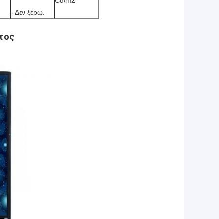
Cd/m2
- Δεν ξέρω.
ντος