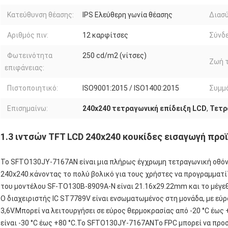
Κατεύθυνση θέασης:
IPS Ελεύθερη γωνία θέασης
Διασύ
Αριθμός πιν:
12 καρφίτσες
Σύνδε
Φωτεινότητα
250 cd/m2 (νίτσες)
Ζωή τ
επιφάνειας:
Πιστοποιητικό:
ISO9001:2015 / ISO1400:2015
Συμμ
Επισημαίνω:
240x240 τετραγωνική επίδειξη LCD
,
Τετρ
1.3 ιντσών TFT LCD 240x240 κουκίδες εισαγωγή προ
Το SFTO130JY-7167AN είναι μια πλήρως έγχρωμη τετραγωνική οθόνη 
240x240.κάνοντας το πολύ βολικό για τους χρήστες να προγραμματί
του μοντέλου SF-TO130B-8909A-N είναι 21.16x29.22mm και το μέγεθ
Ο διαχειριστής IC ST7789V είναι ενσωματωμένος στη μονάδα, με εύ
3,6V.Μπορεί να λειτουργήσει σε εύρος θερμοκρασίας από -20 °C έως
είναι -30 °C έως +80 °C.
Το SFTO130JY-7167AN
Το FPC μπορεί να προ