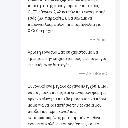
ποιότητα της προηγούμενης παρτίδας
OLED οθόνων 2,42 ιντσών που φέραμε από
εσάς (βλ. παρακάτω). Θα θέλαμε να
παραγγείλουμε άλλη μια παραγγελία για
XXXX τεμάχια.
—— Λίμπι.
Άριστη εργασία! Σας ευχαριστούμε Θα
κρατήσω την επιχείρησή σας σε επαφή για
τις επόμενες διαταγές。
—— Α.Ε. DEMAC.
Συνολικά ένα μεγάλο όργανο ελέγχου. Είμαι
οδικός πολεμιστής και φαινόμουν φορητό
όργανο ελέγχου που θα μπορούσα να πάρω
με με για να καταστήσω την εργασία μου
αποδοτικότερη. Συνολικά
εντυπωσιασμένος με το προϊόν. Η οθόνη
φαίνεται καλή, ανταποκρίνεται, και τα