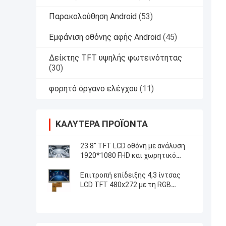
Παρακολούθηση Android
(53)
Εμφάνιση οθόνης αφής Android
(45)
Δείκτης TFT υψηλής φωτεινότητας
(30)
φορητό όργανο ελέγχου
(11)
ΚΑΛΎΤΕΡΑ ΠΡΟΪΌΝΤΑ
23.8" TFT LCD οθόνη με ανάλυση
1920*1080 FHD και χωρητικό
έλεγχο αφής 5 σημείων
Επιτροπή επίδειξης 4,3 ίντσας
LCD TFT 480x272 με τη RGB
ανθεκτική αφή διεπαφών