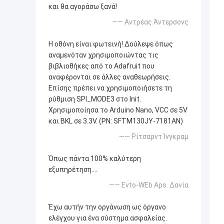
και θα αγοράσω ξανά!
—— Αντρέας Άντερσονς
Η οθόνη είναι φωτεινή! Δούλεψε όπως
αναμενόταν χρησιμοποιώντας τις
βιβλιοθήκες από το Adafruit που
αναφέρονται σε άλλες αναθεωρήσεις.
Επίσης πρέπει να χρησιμοποιήσετε τη
ρύθμιση SPI_MODE3 στο Init.
Χρησιμοποίησα το Arduino Nano, VCC σε 5V
και BKL σε 3.3V. (PN: SFTM130JY-7181AN)
—— Ρίτσαρντ Ίνγκραμ
Όπως πάντα 100% καλύτερη
εξυπηρέτηση....
—— Evto-WEb Aps. Δανία
Έχω αυτήν την οργάνωση ως όργανο
ελέγχου για ένα σύστημα ασφαλείας.