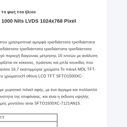
 το φως του ήλιου
1000 Nits LVDS 1024x768 Pixel
ου χρησιμοποιεί αμορφά τρισδιάστατα τρισδιάστατα
ισδιάστατα τρισδιάστατα τρισδιάστατα τρισδιάστατα
εργό περιοχή διαγώνιας μέτρησης 15 ιντσών με ανάλυση
ρίζεται σε κόκκινες, πράσινες και μπλε κουκίδες που
μφανίσει 16,7 εκατομμύρια χρώματα.Το πάνελ MDL TFT-
τύπο χρώματοςΗ οθόνη LCD TFT SFTO1500XC-
ε χωρητικό πάνελ αφής, με ένα άγγιγμα και πολλαπλό
ότητα της επιφάνειας, και είναι η έκδοση υψηλής
ριθμός μοντέλου είναι SFTO1500XC-7121AN15.
TFT