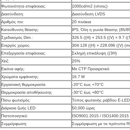
Φωτεινότητα επιφάνειας:
1000cd/m2 (νίτσες)
Διασύνδεση:
Διασύνδεση LVDS
Αριθμός πιν:
20 πινάκια
Κατεύθυνση θέασης:
IPS, Όλη η γωνία θέασης (85/8
Σχεδιασμός Dim.:
326.5 ((H) × 253.5 ((V) × 9.7 (
Ενεργός χώρος:
304.128 ((H) × 228.096 ((V) (
Επεξεργασία επιφάνειας:
Σκληρή επικάλυψη ((3H)
Χέιζ:
25%
Εικόνα αφής:
Με CTP Προαιρετικό
Χρώματα εμφάνισης:
16.7 M
Εργασιακή θερμοκρασία:
-20°C έως +70°C
Θερμοκρασία αποθήκευσης
-30°C έως +80°C
Πίσω φωτισμός:
Τύπος φωτεινής ράβδου E-LED
Διάρκεια ζωής LED:
50,000 ώρες
Πιστοποιητικό:
ISO9001:2015 / ISO1400:2015
Συμμόρφωση:
Συμμόρφωση με τα πρότυπα 