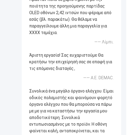
ποιότητα της προηγούμενης παρτίδας
OLED οθόνων 2,42 ιντσών που φέραμε από
εσάς (βλ. παρακάτω). Θα θέλαμε να
παραγγείλουμε άλλη μια παραγγελία για
XXXX τεμάχια.
—— Λίμπι.
Άριστη εργασία! Σας ευχαριστούμε Θα
κρατήσω την επιχείρησή σας σε επαφή για
τις επόμενες διαταγές。
—— Α.Ε. DEMAC.
Συνολικά ένα μεγάλο όργανο ελέγχου. Είμαι
οδικός πολεμιστής και φαινόμουν φορητό
όργανο ελέγχου που θα μπορούσα να πάρω
με με για να καταστήσω την εργασία μου
αποδοτικότερη. Συνολικά
εντυπωσιασμένος με το προϊόν. Η οθόνη
φαίνεται καλή, ανταποκρίνεται, και τα