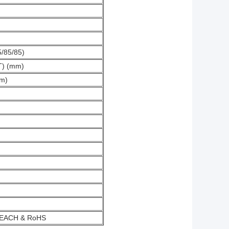
5/85/85)
(T) (mm)
mm)
REACH & RoHS