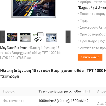
Αριθμό μοντέλου
Πληρωμής & Αποσ
Ποσότητα παραγγ
Τιμή:
Συσκευασία λεπτ
Χρόνος παράδοσ
Όροι πληρωμής:
Μεγάλες Εικόνας :
Ηλιακή διάγνωση 15
Δυνατότητα προ
ιντσών Βιομηχανική οθόνη TFT 1000 Nits
Επικοινωνία
LVDS 1024x768 Pixel
Ηλιακή διάγνωση 15 ιντσών Βιομηχανική οθόνη TFT 1000 N
περιγραφή
Προϊόν:
15 ιντσών βιομηχανική οθόνη TFT
Απόφ
Φωτεινότητα
1000cd/m2 (νίτσες), 1500cd/m2
Διασύ