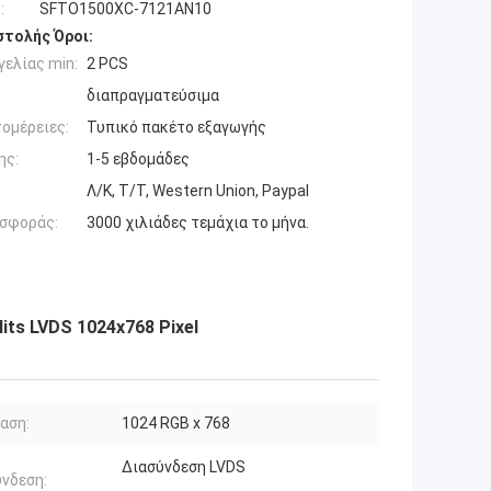
:
SFTO1500XC-7121AN10
τολής Όροι:
ελίας min:
2 PCS
διαπραγματεύσιμα
ομέρειες:
Τυπικό πακέτο εξαγωγής
ης:
1-5 εβδομάδες
Λ/Κ, Τ/Τ, Western Union, Paypal
σφοράς:
3000 χιλιάδες τεμάχια το μήνα.
its LVDS 1024x768 Pixel
αση:
1024 RGB x 768
Διασύνδεση LVDS
νδεση: