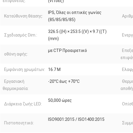
επιφάνειας:
(νίτσες)
IPS, Όλες οι οπτικές γωνίες
Κατεύθυνση θέασης:
Αριθμ
(85/85/85/85)
326.5 ((H) × 253.5 ((V) × 9.7 ((T)
Σχεδιασμός Dim.:
Ενεργ
(mm)
με CTP Προαιρετικό
Επεξ
οθόνη αφής:
επιφά
Εμφάνιση χρωμάτων:
16.7 Μ
Ελαφρ
Εργασιακή
-20°C έως +70°C
Θερμ
θερμοκρασία:
αποθή
50,000 ώρες
Διάρκεια ζωής LED:
Οπίσθ
ISO9001:2015 / ISO1400:2015
Πιστοποιητικό:
Συμμ