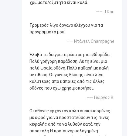
χρώματα/οξύτητα είναι καλά.
—— J Rau
Τρομερός λίγο όργανο ελέγχου για τα
προγράμματά μου.
—— Ντάνιελ Champagne
Έλαβα τα δείγματα μέσα σε μια εβδομάδα.
Πολύ γρήγορη παράδοση. Αυτή είναι μια
πολύ ωραία οθόνη. Πολύ καθαρή με καλή
αντίθεση. Οι γωνίες θέασης είναι λίγο
καλύτερες από κάποιες από τις άλλες
οθόνες που έχω χρησιμοποιήσει.
—— Γιώργος Β.
Οι οθόνες έρχονταν καλά συσκευασμένες
με αφρό για να προστατεύσουν τις πινές
κεφαλής από το να λυθούν κατά την
αποστολή.Η προ-συναρμολογημένη