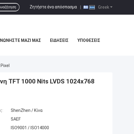
Ζητήστε ένα απόσπασμα
|
Greek
Αναζήτηση
ΙΝΩΝΉΣΤΕ ΜΑΖΊ ΜΑΣ
ΕΙΔΉΣΕΙΣ
ΥΠΟΘΈΣΕΙΣ
Pixel
νη TFT 1000 Nits LVDS 1024x768
ς:
ShenZhen / Κίνα
SAEF
ISO9001 / ISO14000