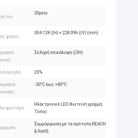
20pins
ός πιν:
304.128 ((H) × 228.096 ((V) (mm)
ός χώρος:
εργασία
Σκληρή επικάλυψη ((3H)
νειας:
ιά ομίχλη:
25%
οκρασία
-30°C έως +80°C
κευσης.:
Ηλεκτρονικό LED Φωτεινή γραμμή
ιο φωτισμό:
Τύπος
Συμμόρφωση με τα πρότυπα REACH
όρφωση:
& RoHS