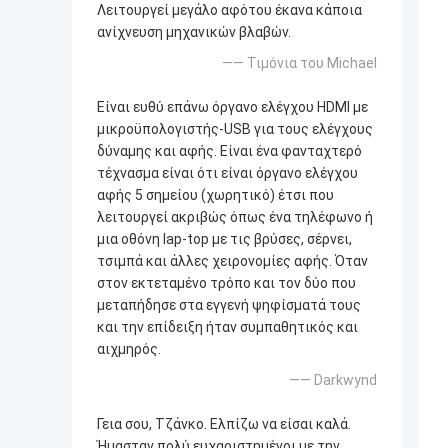
Λειτουργεί μεγάλο αφότου έκανα κάποια
ανίχνευση μηχανικών βλαβών.
—— Τιμόνια του Michael
Είναι ευθύ επάνω όργανο ελέγχου HDMI με
μικροϋπολογιστής-USB για τους ελέγχους
δύναμης και αφής. Είναι ένα φανταχτερό
τέχνασμα είναι ότι είναι όργανο ελέγχου
αφής 5 σημείου (χωρητικό) έτσι που
λειτουργεί ακριβώς όπως ένα τηλέφωνο ή
μια οθόνη lap-top με τις βρύσες, σέρνει,
τσιμπά και άλλες χειρονομίες αφής. Όταν
στον εκτεταμένο τρόπο και τον δύο που
μεταπήδησε στα εγγενή ψηφίσματά τους
και την επίδειξη ήταν συμπαθητικός και
αιχμηρός.
—— Darkwynd
Γεια σου, Τζάνκο. Ελπίζω να είσαι καλά.
Ήμασταν πολύ ευχαριστημένοι με την