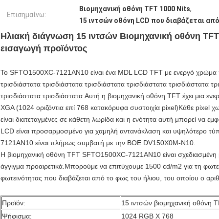
Βιομηχανική οθόνη TFT 1000 Nits
,
Επισημαίνω:
15 ιντσών οθόνη LCD που διαβάζεται από
Ηλιακή διάγνωση 15 ιντσών Βιομηχανική οθόνη TFT 
εισαγωγή προϊόντος
Το SFTO1500XC-7121AN10 είναι ένα MDL LCD TFT με ενεργό χρώμα π
τρισδιάστατα τρισδιάστατα τρισδιάστατα τρισδιάστατα τρισδιάστατα τρ
τρισδιάστατα τρισδιάστατα.Αυτή η βιομηχανική οθόνη TFT έχει μια εν
XGA (1024 οριζόντια επί 768 κατακόρυφα συστοιχία pixel)Κάθε pixel χω
είναι διατεταγμένες σε κάθετη λωρίδα και η ενότητα αυτή μπορεί να ε
LCD είναι προσαρμοσμένο για χαμηλή αντανάκλαση και υψηλότερο 
7121AN10 είναι πλήρως συμβατή με την BOE DV150X0M-N10.
Η βιομηχανική οθόνη TFT SFTO1500XC-7121AN10 είναι σχεδιασμένη μ
άγγιγμα προαιρετικά.Μπορούμε να επιτύχουμε 1500 cd/m2 για τη φωτειν
φωτεινότητας που διαβάζεται από το φως του ήλιου, του οποίου ο α
Προϊόν:
15 ιντσών βιομηχανική οθόνη 
Ψήφισμα:
1024 RGB X 768