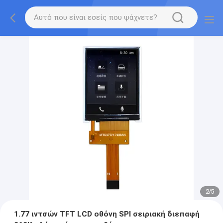
2
/
5
1.77 ιντσών TFT LCD οθόνη SPI σειριακή διεπαφή