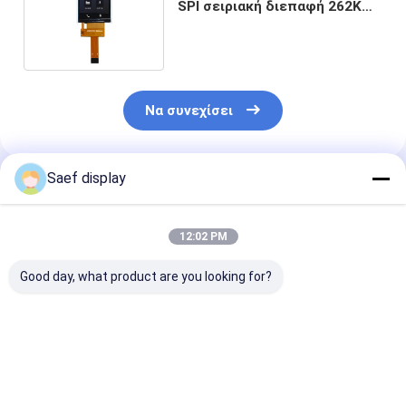
SPI σειριακή διεπαφή 262K
πλήρης έγχρωμη οθόνη
Να συνεχίσει
Saef display
Συνιστώμενα Προϊόντα
12:02 PM
Good day, what product are you looking for?
13.3 ιντσών Υψηλής
13.3 ίντσες FHD
Μονάδα οθόνη
φωτεινότητας TFT
TFT LCD 1000 νιτ
LCD 2,8 ιντσώ
LCD με PCAP. FHD
eDP 1.2 PCAP
Transflective |