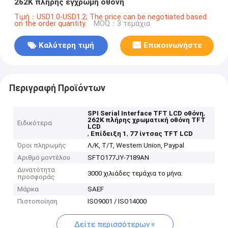
262K πλήρης έγχρωμη οθόνη
Τιμή：USD1.0-USD1.2; The price can be negotiated based
on the order quantity.
MOQ：3 τεμάχια
Καλύτερη τιμή
Επικοινωνήστε
Περιγραφή Προϊόντων
,
SPI Serial Interface TFT LCD οθόνη
262K πλήρης χρωματική οθόνη TFT
Ειδικότερα
LCD
,
,
Επίδειξη 1
77 ίντσας TFT LCD
Όροι πληρωμής
Λ/Κ, Τ/Τ, Western Union, Paypal
Αριθμό μοντέλου
SFTO177JY-7189AN
Δυνατότητα
3000 χιλιάδες τεμάχια το μήνα.
προσφοράς
Μάρκα
SAEF
Πιστοποίηση
ISO9001 / ISO14000
Δείτε περισσότερων