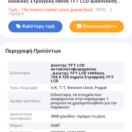
κουκίδες Στρογγυλή οθόνη TFT LCD Διασύνδεση
MIPI 1000nits
Τιμή：The lowest market price guaranteed
MOQ：3
τεμάχια
Καλύτερη τιμή
Επικοινωνήστε
Περιγραφή Προϊόντων
Δείκτης TFT LCD
αυτοκινητοβιομηχανίας
Ειδικότερα
,
,
Δείκτης TFT LCD 1000nits
720 X 720 σημεία Στρογγυλή TFT
LCD
Όροι πληρωμής
Λ/Κ, Τ/Τ, Western Union, Paypal
Ειδικότερα, τα στοιχεία που
αναφέρονται στην παράγραφο 1
Αριθμό μοντέλου
μπορούν να χρησιμοποιηθούν για την
παρακολο
Δυνατότητα
3000 χιλιάδες τεμάχια το μήνα.
προσφοράς
Μάρκα
SAEF